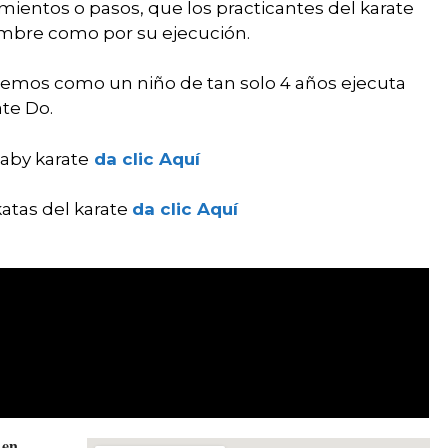
mientos o pasos, que los practicantes del karate
mbre como por su ejecución.
aremos como un niño de tan solo 4 años ejecuta
ate Do.
aby karate
da clic Aquí
atas del karate
da clic Aquí
 en