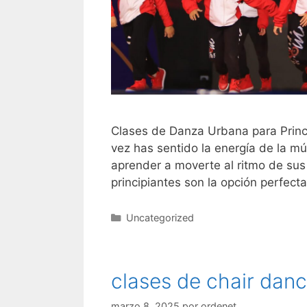
Clases de Danza Urbana para Princi
vez has sentido la energía de la 
aprender a moverte al ritmo de sus
principiantes son la opción perfect
Categorías
Uncategorized
clases de chair danc
marzo 8, 2025
por
ordenet