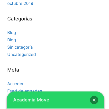
octubre 2019
Categorías
Blog
Blog
Sin categoría
Uncategorized
Meta
Acceder
Feed de entradas
Feed de comentarios
Academia Move
WordPress.org